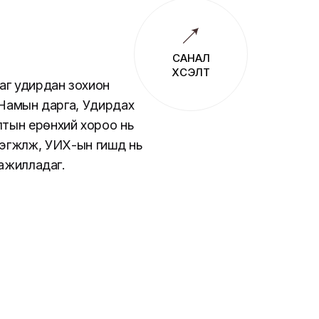
САНАЛ
ХҮСЭЛТ
аг удирдан зохион
 Намын дарга, Удирдах
тын ерөнхий хороо нь
жүүлж, УИХ-ын гишүүд нь
 ажилладаг.