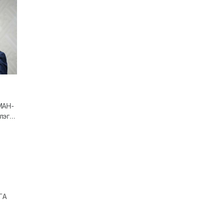
МАН-
лэгч,
ИТХ-
ГА