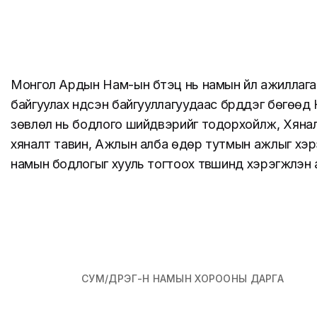
Монгол Ардын Нам-ын бүтэц нь намын үйл ажиллага
байгуулах үндсэн байгууллагуудаас бүрддэг бөгөөд
зөвлөл нь бодлого шийдвэрийг тодорхойлж, Хянал
хяналт тавин, Ажлын алба өдөр тутмын ажлыг хэрэг
намын бодлогыг хууль тогтоох түвшинд хэрэгжүүлэн
СУМ/ДҮҮРЭГ-Н НАМЫН ХОРООНЫ ДАРГА