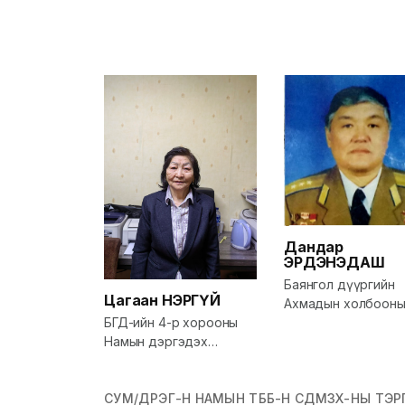
Дандар
ЭРДЭНЭДАШ
Баянгол дүүргийн
Цагаан
НЭРГҮЙ
Ахмадын холбоон
БГД-ийн 4-р хорооны
дарга
Намын дэргэдэх
Ахмадын дарга
СУМ/ДҮҮРЭГ-Н НАМЫН ТББ-Н СДМЗХ-НЫ ТЭРГҮ