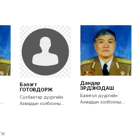
Дандар
Бэлэгт
ЭРДЭНЭДАШ
ГОТОВДОРЖ
Баянгол дүүргийн
Сүхбаатар дүүргийн
ы
Ахмадын холбооны
Ахмадын холбооны
дарга
дарга
ҮН