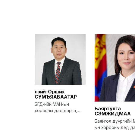
Өлзий-Орших
СУМЪЯАБААТАР
БГД-ийн МАН-ын
Баяртулга
хорооны дэд дарга,
СЭМЖИДМАА
Тэргүүлэгч, Баянгол
Баянгол дүүргийн 
дүүргийн Засаг дарга,
ын хорооны дэд да
НИТХ-ын төлөөлөгч
ИТХ-ын төлөөлөгч