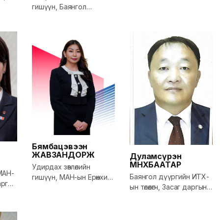
гишүүн, Баянгол
ын
дүүргийн МАН-ын
 /
хорооны дарга, Улсын
Их Хурлын гишүүн
Бямбацэвээн
ЖАВЗАНДОРЖ
Дуламсүрэн
МӨНХБААТАР
Удирдах зөвлөлийн
МАН-
Баянгол дүүргийн ИТХ-
гишүүн, МАН-ын Ерөнхий
рга,
ын төлөөлөгч, Засаг даргын
нарийн бичгийн даргын
орлогч
зөвлөх