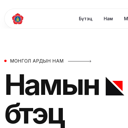
Бүтэц
Нам
М
МОНГОЛ АРДЫН НАМ
Намын
бүтэц