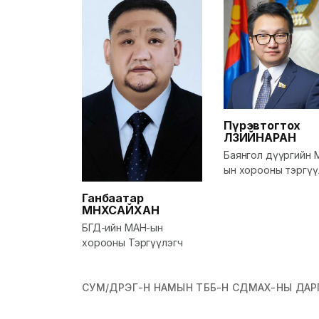
Пүрэвтогтох
ӨЛЗИЙНАРАН
Баянгол дүүргийн 
ын хорооны тэргүү
Баянгол дүүргийн 
Ганбаатар
ын дарга
МӨНХСАЙХАН
БГД-ийн МАН-ын
хорооны Тэргүүлэгч
СУМ/ДҮҮРЭГ-Н НАМЫН ТББ-Н СДМАХ-НЫ ДАР