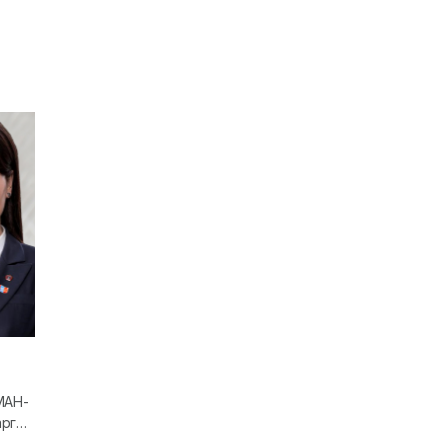
МАН-
рга,