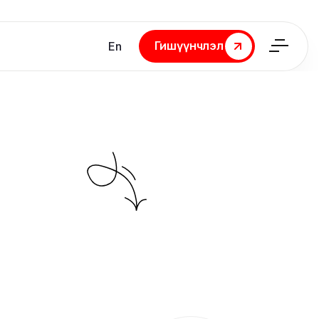
Гишүүнчлэл
En
Гишүүнчлэл