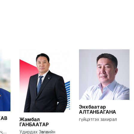
Энхбаатар
АЛТАНБАГАНА
ЖАВ
Жамбал
гүйцэтгэх захирал
ГАНБААТАР
Удирдах Зөвлөлийн
ч,