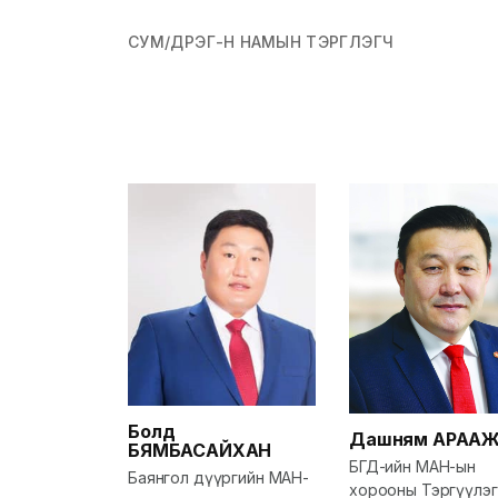
СУМ/ДҮҮРЭГ-Н НАМЫН ТЭРГҮҮЛЭГЧ
Болд
Дашням
АРАА
БЯМБАСАЙХАН
БГД-ийн МАН-ын
Баянгол дүүргийн МАН-
хорооны Тэргүүлэг