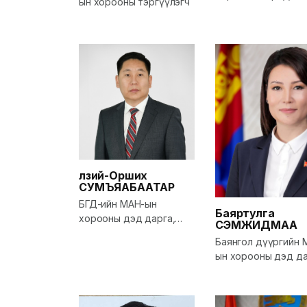
ын хорооны тэргүүлэгч
Монгол Ардын нам
Бага хурлын гишүүн
Нийслэл/
Өлзий-Орших
СУМЪЯАБААТАР
БГД-ийн МАН-ын
Баяртулга
хорооны дэд дарга,
СЭМЖИДМАА
Тэргүүлэгч, Баянгол
Баянгол дүүргийн 
дүүргийн Засаг дарга,
ын хорооны дэд да
НИТХ-ын төлөөлөгч
ИТХ-ын төлөөлөгч