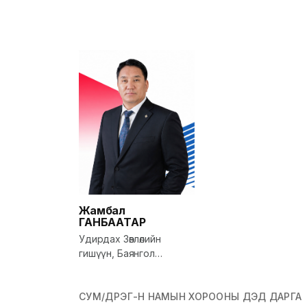
Жамбал
ГАНБААТАР
Удирдах Зөвлөлийн
гишүүн, Баянгол
дүүргийн МАН-ын
хорооны дарга, Улсын
Их Хурлын гишүүн
СУМ/ДҮҮРЭГ-Н НАМЫН ХОРООНЫ ДЭД ДАРГА