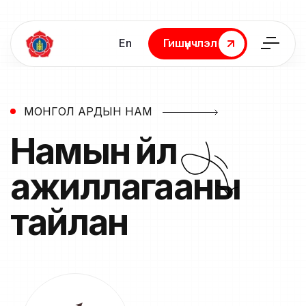
En
Гишүүнчлэл
Гишүүнчлэл
МОНГОЛ АРДЫН НАМ
Намын үйл
ажиллагааны
тайлан