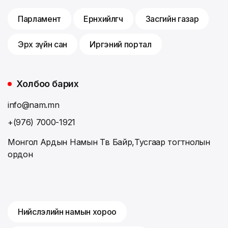
Парламент
Ерөнхийлөгч
Засгийн газар
Эрх зүйн сан
Иргэний портал
Холбоо барих
info@nam.mn
+(976) 7000-1921
Монгол Ардын Намын Төв Байр,Тусгаар тогтнолын
ордон
Нийслэлийн намын хороо